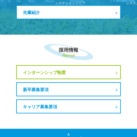
システムエンジニア
システ
先輩紹介
採用情報
Recruit
インターンシップ制度
新卒募集要項
キャリア募集要項
∧