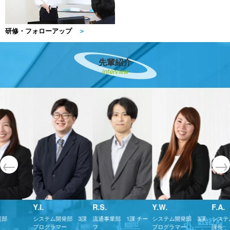
研修・フォローアップ
＞
先輩紹介
interview
Y.I.
R.S.
Y.W.
F.A.
部
システム開発部 3課
流通事業部 1課 チー
システム開発部 3課
システ
プログラマー
フ
プログラマー
課長