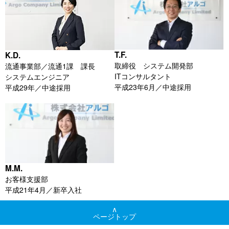
T.F.
K.D.
取締役 システム開発部
流通事業部／流通1課 課長
ITコンサルタント
システムエンジニア
平成23年6月／中途採用
平成29年／中途採用
M.M.
お客様支援部
平成21年4月／新卒入社
∧
ページトップ